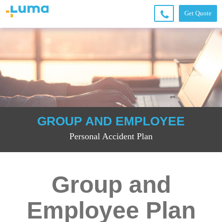
Get Quote
+6
6
2
49
4
36
00
GROUP AND EMPLOYEE
Personal Accident Plan
Group and
Employee Plan